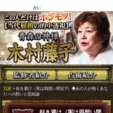
占い
TOP
> 好き避け（実は両想い間近?!）◆あの人が抱くあな
たへの想いと恋結論
好き避け（実は両想い間