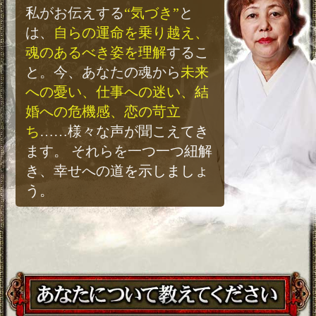
私がお伝えする
“気づき”
と
は、
自らの運命を乗り越え、
魂のあるべき姿を理解
するこ
と。今、あなたの魂から
未来
への憂い、仕事への迷い、結
婚への危機感、恋の苛立
ち
……様々な声が聞こえてき
ます。 それらを一つ一つ紐解
き、幸せへの道を示しましょ
う。